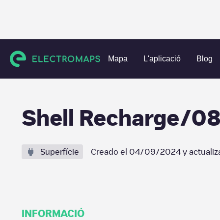
Charging stations
Bèlgica
Antwerpen
Antwerpen
Sh
Mapa
L'aplicació
Blog
Shell Recharge/
Superfície
Creado el
04/09/2024
y actualiz
INFORMACIÓ