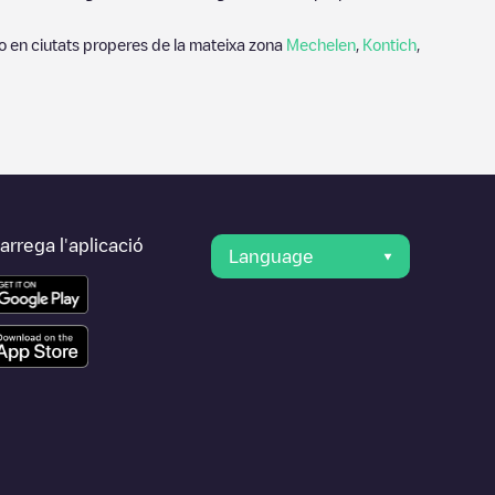
o en ciutats properes de la mateixa zona
Mechelen
,
Kontich
,
rrega l'aplicació
Language