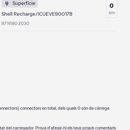
Superfície
0
km
Shell Recharge/ICUEVE900178
87 N180 2030
onnectors}
connectors en total, dels quals
0
són de càrrega
tat del carregador. Prova d'afegir-hi els teus propis comentaris