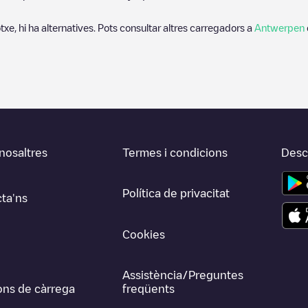
txe, hi ha alternatives. Pots consultar altres carregadors a
Antwerpen
nosaltres
Termes i condicions
Desca
Política de privacitat
ta'ns
Cookies
Assistència/Preguntes
ons de càrrega
freqüents