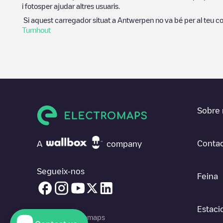
i fotosper ajudar altres usuaris.
Si aquest carregador situat a
Antwerpen
no va bé per al teu co
Turnhout
Sobre 
Contac
A
company
Segueix-nos
Feina
Estaci
© 2026 Electromaps