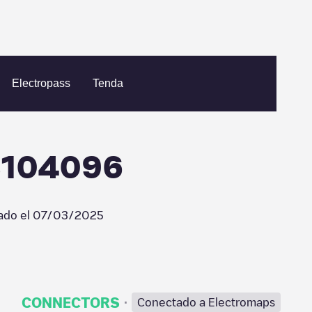
ell Recharge/08104096
Electropass
Tenda
08104096
ado el
07/03/2025
·
CONNECTORS
Conectado a Electromaps