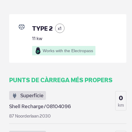
TYPE 2
x
1
11
kw
Works with the Electropass
PUNTS DE CÀRREGA MÉS PROPERS
Superfície
0
km
Shell Recharge/08104096
87 Noorderlaan 2030