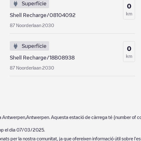
Superfície
0
km
Shell Recharge/08104092
87 Noorderlaan 2030
Superfície
0
km
Shell Recharge/18B08938
87 Noorderlaan 2030
 a
Antwerpen
,
Antwerpen
. Aquesta estació de càrrega té
{number of c
op el dia
07/03/2025
.
ats per la nostra comunitat, ja que ofereixen informació útil sobre l'es