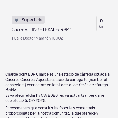
Superfície
0
km
Cáceres - INGETEAM EdRSR 1
1 Calle Doctor Marañón 10002
Charge point EDP Charge
és una estació de càrrega situada a
Cáceres
,
Cáceres
. Aquesta estació de càrrega té
{number of
connectors}
connectors en total, dels quals
0
són de càrrega
ràpida.
Es va afegir el dia
11/03/2026
i es va actualitzar per darrer
cop el dia
25/07/2026
.
Et recomanem que consultis les fotos i els comentaris
proporcionats per la nostra comunitat, ja que ofereixen