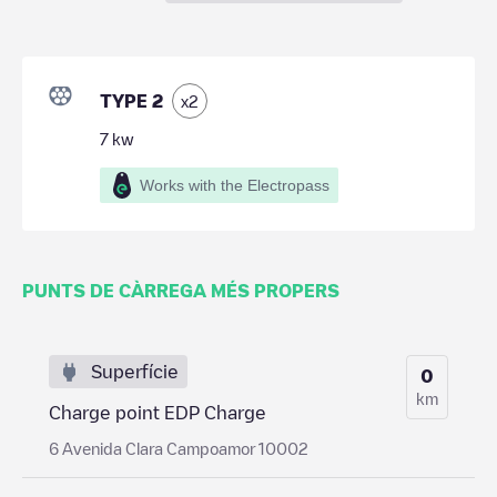
TYPE 2
x
2
7
kw
Works with the Electropass
PUNTS DE CÀRREGA MÉS PROPERS
Superfície
0
km
Charge point EDP Charge
6 Avenida Clara Campoamor 10002