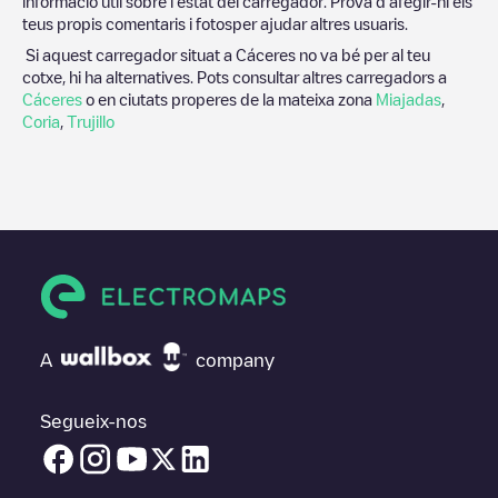
informació útil sobre l'estat del carregador. Prova d'afegir-hi els
teus propis comentaris i fotosper ajudar altres usuaris.
Si aquest carregador situat a
Cáceres
no va bé per al teu
cotxe, hi ha alternatives. Pots consultar altres carregadors a
Cáceres
o en ciutats properes de la mateixa zona
Miajadas
,
Coria
,
Trujillo
A
company
Segueix-nos