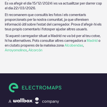
Es va afegir el dia
15/12/2024
i es va actualitzar per darrer cop
el dia
22/03/2026
.
Et recomanem que consultis les fotos i els comentaris
proporcionats per la nostra comunitat, ja que ofereixen
informació útil sobre l'estat del carregador. Prova d'afegir-hi els
teus propis comentaris i fotosper ajudar altres usuaris.
Si aquest carregador situat a
Madrid
no va bé per al teu cotxe,
hi ha alternatives. Pots consultar altres carregadors a
Madrid
o
en ciutats properes de la mateixa zona
Alcobendas
,
Arroyomolinos
,
Alcorcón
A
company