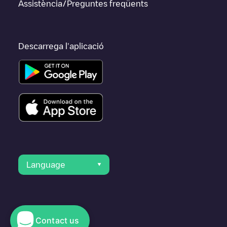
Assistència/Preguntes freqüents
Descarrega l'aplicació
Language
Contact us
© 2023 Electromaps