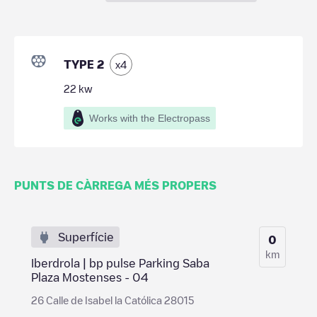
TYPE 2
x
4
22
kw
Works with the Electropass
PUNTS DE CÀRREGA MÉS PROPERS
Superfície
0
km
Iberdrola | bp pulse Parking Saba
Plaza Mostenses - 04
26 Calle de Isabel la Católica 28015