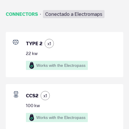
·
CONNECTORS
Conectado a Electromaps
TYPE 2
x
1
22
kw
Works with the Electropass
CCS2
x
1
100
kw
Works with the Electropass