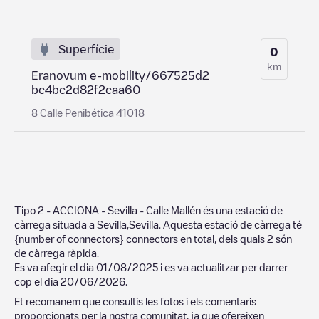
Superfície
0
km
Eranovum e-mobility/667525d2
bc4bc2d82f2caa60
8 Calle Penibética 41018
Tipo 2 - ACCIONA - Sevilla - Calle Mallén
és una estació de
càrrega situada a
Sevilla
,
Sevilla
. Aquesta estació de càrrega té
{number of connectors}
connectors en total, dels quals
2
són
de càrrega ràpida.
Es va afegir el dia
01/08/2025
i es va actualitzar per darrer
cop el dia
20/06/2026
.
Et recomanem que consultis les fotos i els comentaris
proporcionats per la nostra comunitat, ja que ofereixen