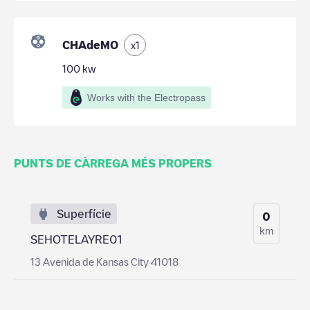
CHAdeMO
x
1
100
kw
Works with the Electropass
PUNTS DE CÀRREGA MÉS PROPERS
Superfície
0
km
SEHOTELAYRE01
13 Avenida de Kansas City 41018