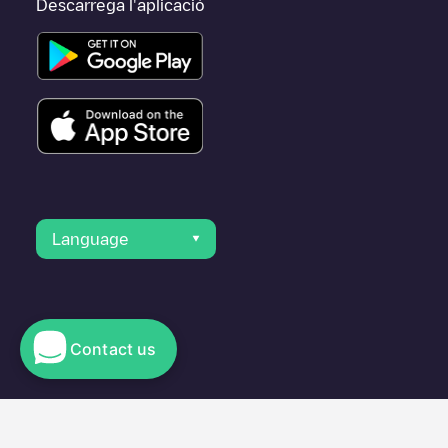
Descarrega l'aplicació
Language
Contact us
© 2023 Electromaps