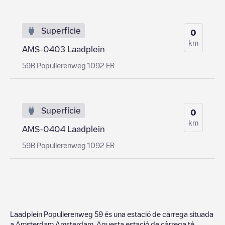
Superfície
0
km
AMS-0403 Laadplein
59B Populierenweg 1092 ER
Superfície
0
km
AMS-0404 Laadplein
59B Populierenweg 1092 ER
Laadplein Populierenweg 59
és una estació de càrrega situada
a
Amsterdam
,
Amsterdam
. Aquesta estació de càrrega té