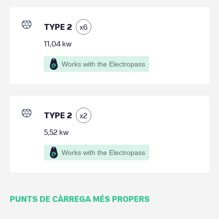
TYPE 2
x
6
11,04
kw
Works with the Electropass
TYPE 2
x
2
5,52
kw
Works with the Electropass
PUNTS DE CÀRREGA MÉS PROPERS