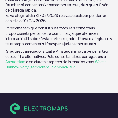
{number of connectors}
connectors en total, dels quals
0
són
de càrrega ràpida.
Es va afegir el dia
31/05/2023
i es va actualitzar per darrer
cop el dia
01/08/2026
.
Et recomanem que consultis les fotos i els comentaris
proporcionats per la nostra comunitat, ja que ofereixen
informació útil sobre l'estat del carregador. Prova d'afegir-hi els
teus propis comentaris i fotosper ajudar altres usuaris.
Si aquest carregador situat a
Amsterdam
no va bé per al teu
cotxe, hi ha alternatives. Pots consultar altres carregadors a
Amsterdam
o en ciutats properes de la mateixa zona
Weesp
,
Unknown city (temporary)
,
Schiphol-Rijk