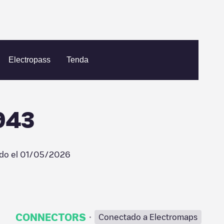
ICUCOMPACT001943
Electropass
Tenda
943
ado el
01/05/2026
·
CONNECTORS
Conectado a Electromaps