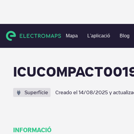
Charging stations
Països Baixos
Den Haag
Den Haag
Mapa
L'aplicació
Blog
ICUCOMPACT001
Superfície
Creado el
14/08/2025
y actualiz
INFORMACIÓ