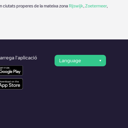
n ciutats properes de la mateixa zona
Rijswijk
,
Zoetermeer
,
rrega l'aplicació
Language