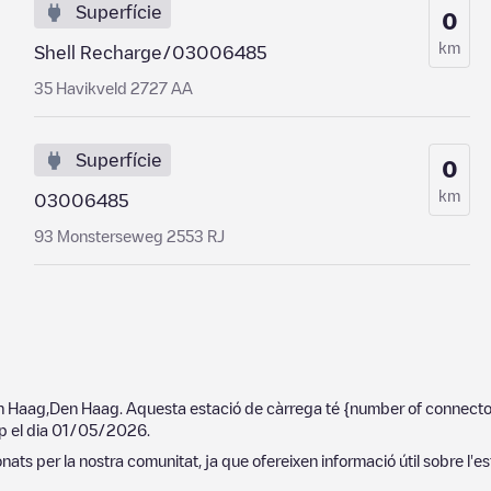
Superfície
0
km
Shell Recharge/03006485
35 Havikveld 2727 AA
Superfície
0
km
03006485
93 Monsterseweg 2553 RJ
n Haag
,
Den Haag
. Aquesta estació de càrrega té
{number of connecto
p el dia
01/05/2026
.
ats per la nostra comunitat, ja que ofereixen informació útil sobre l'es