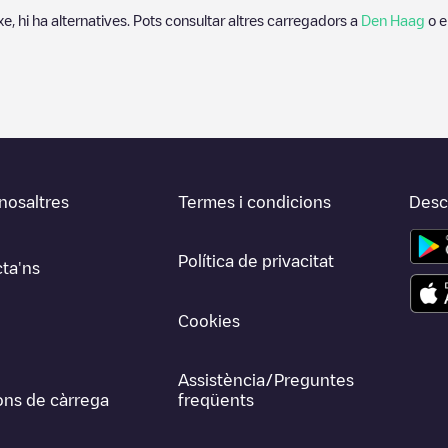
xe, hi ha alternatives. Pots consultar altres carregadors a
Den Haag
o e
nosaltres
Termes i condicions
Desca
Política de privacitat
ta'ns
Cookies
Assistència/Preguntes
ons de càrrega
freqüents