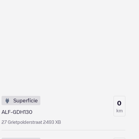
Superfície
0
km
ALF-GDH130
27 Grietpolderstraat 2493 XB