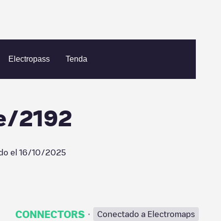
Vattenfall InCharge/2192
Electropass
Tenda
ge/2192
do el
16/10/2025
·
CONNECTORS
Conectado a Electromaps