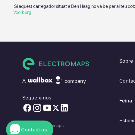
Si aquest carregador situat a
Den Haag
no va bé per al teu cot
Voorburg
Sobre 
Contac
A
company
Segueix-nos
Feina
Estaci
© 2026 Electromaps
Contact us