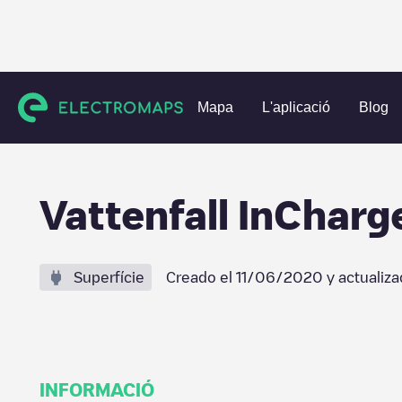
Charging stations
Països Baixos
Den Haag
Den Haag
Mapa
L'aplicació
Blog
Vattenfall InChar
Superfície
Creado el
11/06/2020
y actualiza
INFORMACIÓ