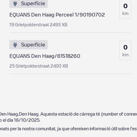
Superfície
0
km
EQUANS Den Haag Perceel 1/90190702
19 Grietpolderstraat 2493 XB
Superfície
0
km
EQUANS Den Haag/61518260
25 Grietpolderstraat 2493 XB
Den Haag
,
Den Haag
. Aquesta estació de càrrega té
{number of conne
p el dia
16/10/2025
.
ats per la nostra comunitat, ja que ofereixen informació útil sobre l'es