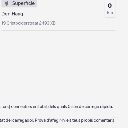
Superfície
0
km
Den Haag
19 Grietpolderstraat 2493 XB
ctors}
connectors en total, dels quals
0
són de càrrega ràpida.
tat del carregador. Prova d'afegir-hi els teus propis comentaris