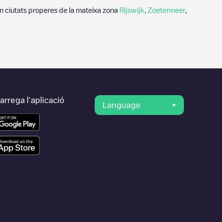
n ciutats properes de la mateixa zona
Rijswijk
,
Zoetermeer
,
rrega l'aplicació
Language