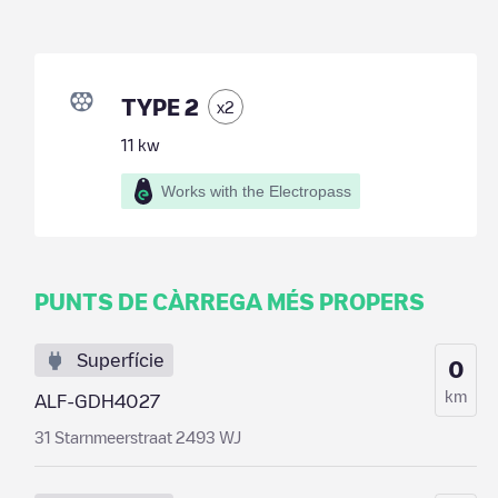
TYPE 2
x
2
11
kw
Works with the Electropass
PUNTS DE CÀRREGA MÉS PROPERS
Superfície
0
km
ALF-GDH4027
31 Starnmeerstraat 2493 WJ