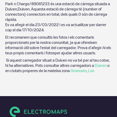
Park n Charge/89061233
és una estació de càrrega situada a
Duiven
,
Duiven
. Aquesta estació de càrrega té
{number of
connectors}
connectors en total, dels quals
0
són de càrrega
ràpida.
Es va afegir el dia
23/03/2022
i es va actualitzar per darrer
cop el dia
17/10/2024
.
Et recomanem que consultis les fotos i els comentaris
proporcionats per la nostra comunitat, ja que ofereixen
informació útil sobre l'estat del carregador. Prova d'afegir-hi els
teus propis comentaris i fotosper ajudar altres usuaris.
Si aquest carregador situat a
Duiven
no va bé per al teu cotxe,
hi ha alternatives. Pots consultar altres carregadors a
Duiven
o
en ciutats properes de la mateixa zona
Groessen
,
Loo