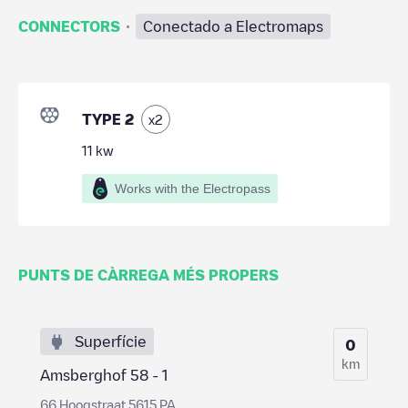
·
CONNECTORS
Conectado a Electromaps
TYPE 2
x
2
11
kw
Works with the Electropass
PUNTS DE CÀRREGA MÉS PROPERS
Superfície
0
km
Amsberghof 58 - 1
66 Hoogstraat 5615 PA