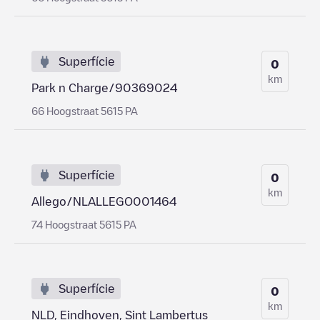
Superfície
0
km
Park n Charge/90369024
66 Hoogstraat 5615 PA
Superfície
0
km
Allego/NLALLEGO001464
74 Hoogstraat 5615 PA
Superfície
0
km
NLD, Eindhoven, Sint Lambertus