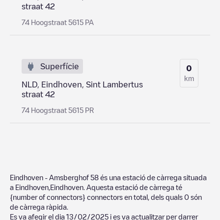
straat 42
74 Hoogstraat 5615 PA
Superfície
0
km
NLD, Eindhoven, Sint Lambertus
straat 42
74 Hoogstraat 5615 PR
Eindhoven - Amsberghof 58
és una estació de càrrega situada
a
Eindhoven
,
Eindhoven
. Aquesta estació de càrrega té
{number of connectors}
connectors en total, dels quals
0
són
de càrrega ràpida.
Es va afegir el dia
13/02/2025
i es va actualitzar per darrer