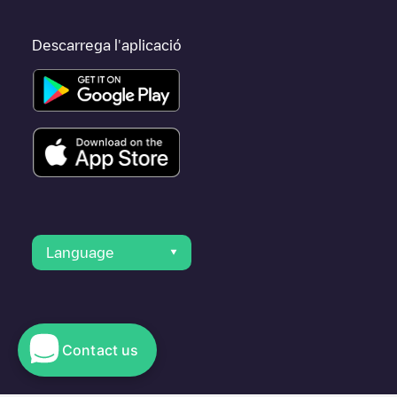
Descarrega l'aplicació
Language
Contact us
© 2023 Electromaps