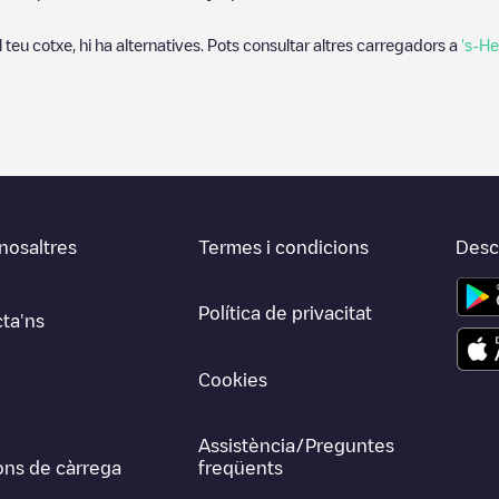
 teu cotxe, hi ha alternatives. Pots consultar altres carregadors a
's-H
nosaltres
Termes i condicions
Desca
Política de privacitat
ta'ns
Cookies
Assistència/Preguntes
ons de càrrega
freqüents