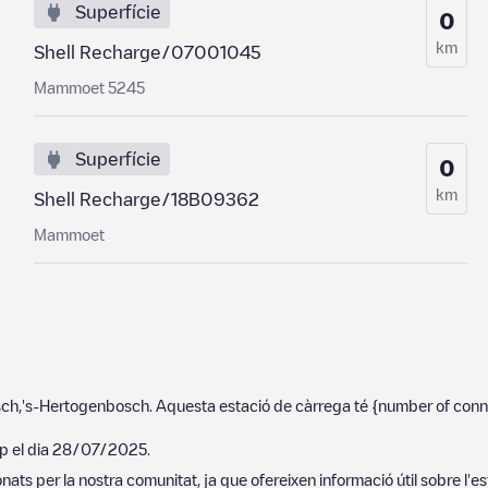
Superfície
0
km
Shell Recharge/07001045
Mammoet 5245
Superfície
0
km
Shell Recharge/18B09362
Mammoet
sch
,
's-Hertogenbosch
. Aquesta estació de càrrega té
{number of conn
p el dia
28/07/2025
.
ats per la nostra comunitat, ja que ofereixen informació útil sobre l'es