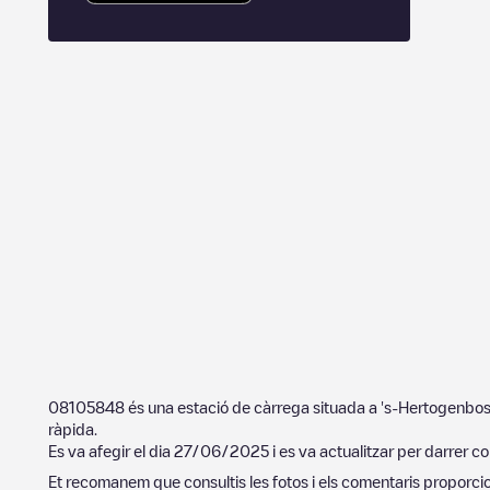
08105848
és una estació de càrrega situada a
's-Hertogenbo
ràpida.
Es va afegir el dia
27/06/2025
i es va actualitzar per darrer co
Et recomanem que consultis les fotos i els comentaris proporcion