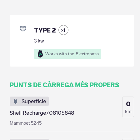
TYPE 2
x
1
3
kw
Works with the Electropass
PUNTS DE CÀRREGA MÉS PROPERS
Superfície
0
km
Shell Recharge/08105848
Mammoet 5245