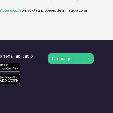
ertogenbosch
o en ciutats properes de la mateixa zona
rrega l'aplicació
Language