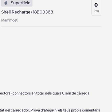
Superfície
0
km
Shell Recharge/18B09368
Mammoet
ectors}
connectors en total, dels quals
0
són de càrrega
tat del carregador. Prova d'afegir-hi els teus propis comentaris