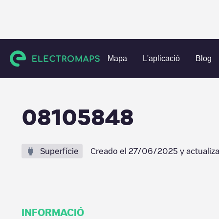
Charging stations
Països Baixos
's-Hertogenbosch
's-
Mapa
L'aplicació
Blog
08105848
Superfície
Creado el
27/06/2025
y actualiz
INFORMACIÓ