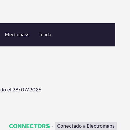
Hertogenbosch
08105848
Electropass
Tenda
ado el
28/07/2025
·
CONNECTORS
Conectado a Electromaps