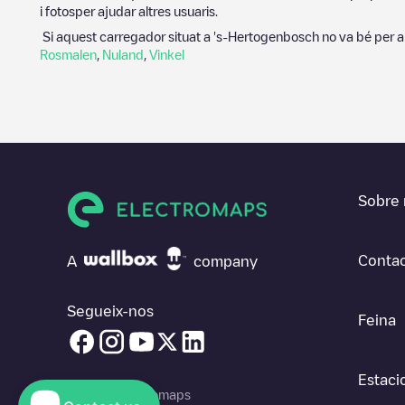
i fotosper ajudar altres usuaris.
Si aquest carregador situat a
's-Hertogenbosch
no va bé per al
Rosmalen
,
Nuland
,
Vinkel
Sobre 
Contac
A
company
Segueix-nos
Feina
Estaci
© 2026 Electromaps