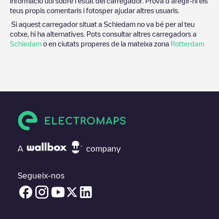
informació útil sobre l'estat del carregador. Prova d'afegir-hi els
teus propis comentaris i fotosper ajudar altres usuaris.
Si aquest carregador situat a
Schiedam
no va bé per al teu
cotxe, hi ha alternatives. Pots consultar altres carregadors a
Schiedam
o en ciutats properes de la mateixa zona
Rotterdam
A
company
Segueix-nos