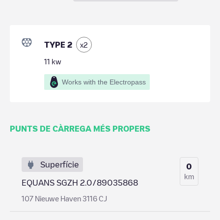
TYPE 2
x
2
11
kw
Works with the Electropass
PUNTS DE CÀRREGA MÉS PROPERS
Superfície
0
km
EQUANS SGZH 2.0/89035868
107 Nieuwe Haven 3116 CJ