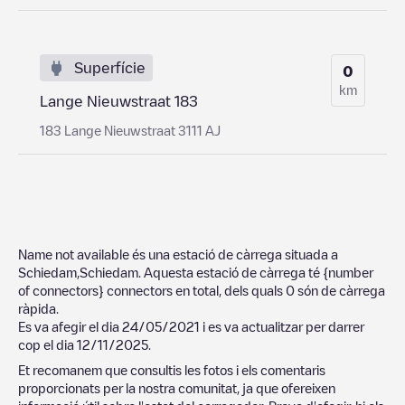
Superfície
0
km
Lange Nieuwstraat 183
183 Lange Nieuwstraat 3111 AJ
Name not available
és una estació de càrrega situada a
Schiedam
,
Schiedam
. Aquesta estació de càrrega té
{number
of connectors}
connectors en total, dels quals
0
són de càrrega
ràpida.
Es va afegir el dia
24/05/2021
i es va actualitzar per darrer
cop el dia
12/11/2025
.
Et recomanem que consultis les fotos i els comentaris
proporcionats per la nostra comunitat, ja que ofereixen