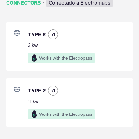
·
CONNECTORS
Conectado a Electromaps
TYPE 2
x
1
3
kw
Works with the Electropass
TYPE 2
x
1
11
kw
Works with the Electropass