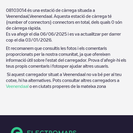
08103014
és una estació de càrrega situada a
Veenendaal
,
Veenendaal
. Aquesta estació de càrrega té
{number of connectors}
connectors en total, dels quals
0
són
de càrrega ràpida.
Es va afegir el dia
06/06/2025
i es va actualitzar per darrer
cop el dia
03/01/2026
.
Et recomanem que consultis les fotos i els comentaris
proporcionats per la nostra comunitat, ja que ofereixen
informació útil sobre l'estat del carregador. Prova d'afegir-hi els
teus propis comentaris i fotosper ajudar altres usuaris.
Si aquest carregador situat a
Veenendaal
no va bé per al teu
cotxe, hi ha alternatives. Pots consultar altres carregadors a
Veenendaal
o en ciutats properes de la mateixa zona