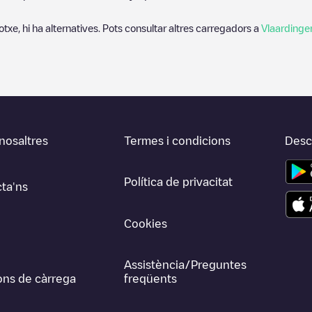
otxe, hi ha alternatives. Pots consultar altres carregadors a
Vlaardinge
nosaltres
Termes i condicions
Desca
Política de privacitat
ta'ns
Cookies
Assistència/Preguntes
ons de càrrega
freqüents