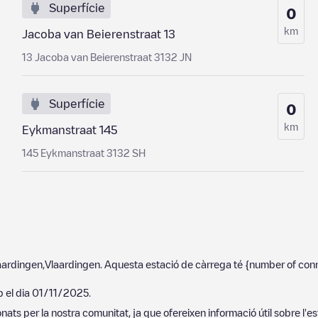
Superfície
0
km
Jacoba van Beierenstraat 13
13 Jacoba van Beierenstraat 3132 JN
Superfície
0
km
Eykmanstraat 145
145 Eykmanstraat 3132 SH
aardingen
,
Vlaardingen
. Aquesta estació de càrrega té
{number of con
p el dia
01/11/2025
.
ats per la nostra comunitat, ja que ofereixen informació útil sobre l'es