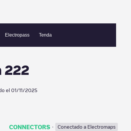
en
Floris de Vijfdelaan 222
Electropass
Tenda
n 222
do el
01/11/2025
·
CONNECTORS
Conectado a Electromaps