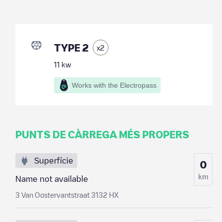
TYPE 2
x
2
11
kw
Works with the Electropass
PUNTS DE CÀRREGA MÉS PROPERS
Superfície
0
km
Name not available
3 Van Oostervantstraat 3132 HX