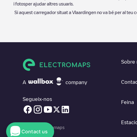
i fotosper ajudar altres usuaris.
Si aquest carregador situat a
Vlaardingen
no va bé per al teu c
Sobre 
Contac
A
company
Segueix-nos
Feina
Estaci
© 2026 Electromaps
Contact us