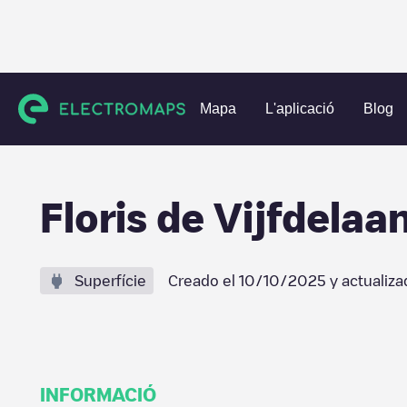
Charging stations
Països Baixos
Vlaardingen
Vlaarding
Mapa
L'aplicació
Blog
Floris de Vijfdelaa
Superfície
Creado el
10/10/2025
y actualiza
INFORMACIÓ