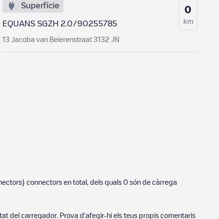
Superfície
0
km
EQUANS SGZH 2.0/90255785
13 Jacoba van Beierenstraat 3132 JN
nectors}
connectors en total, dels quals
0
són de càrrega
tat del carregador. Prova d'afegir-hi els teus propis comentaris