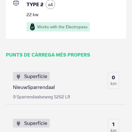
TYPE 2
x
4
22
kw
Works with the Electropass
PUNTS DE CÀRREGA MÉS PROPERS
Superfície
0
km
NieuwSparrendaal
9 Sparrendaalseweg 5262 LR
Superfície
1
km