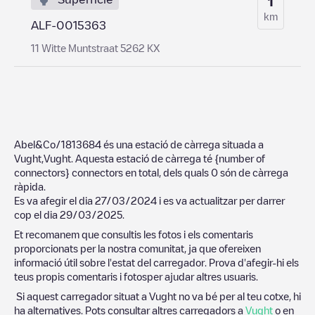
1
km
ALF-0015363
11 Witte Muntstraat 5262 KX
Abel&Co/1813684
és una estació de càrrega situada a
Vught
,
Vught
. Aquesta estació de càrrega té
{number of
connectors}
connectors en total, dels quals
0
són de càrrega
ràpida.
Es va afegir el dia
27/03/2024
i es va actualitzar per darrer
cop el dia
29/03/2025
.
Et recomanem que consultis les fotos i els comentaris
proporcionats per la nostra comunitat, ja que ofereixen
informació útil sobre l'estat del carregador. Prova d'afegir-hi els
teus propis comentaris i fotosper ajudar altres usuaris.
Si aquest carregador situat a
Vught
no va bé per al teu cotxe, hi
ha alternatives. Pots consultar altres carregadors a
Vught
o en