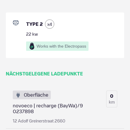
TYPE 2
x
4
22
kw
Works with the Electropass
NÄCHSTGELEGENE LADEPUNKTE
Oberfläche
0
km
novoeco | recharge (BayWa)/9
0237898
12 Adolf Greinerstraat 2660