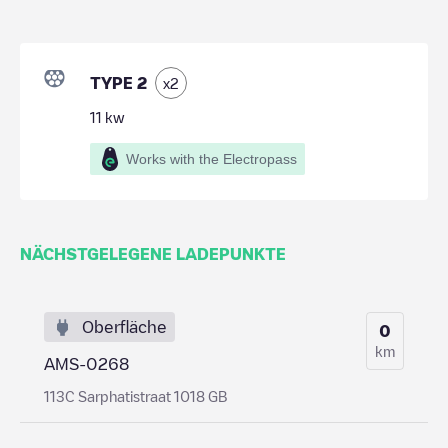
TYPE 2
x
2
11
kw
Works with the Electropass
NÄCHSTGELEGENE LADEPUNKTE
Oberfläche
0
km
AMS-0268
113C Sarphatistraat 1018 GB