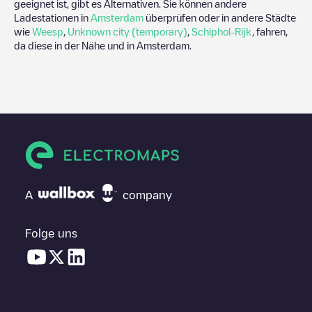
geeignet ist, gibt es Alternativen. Sie können andere
Ladestationen in
Amsterdam
überprüfen oder in andere Städte
wie
Weesp
,
Unknown city (temporary)
,
Schiphol-Rijk
, fahren,
da diese in der Nähe und in
Amsterdam
.
A
company
Folge uns