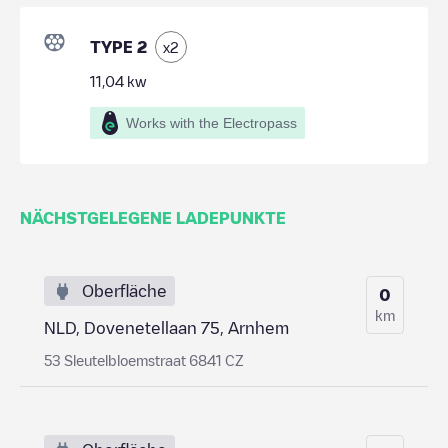
TYPE 2
x
2
11,04
kw
Works with the Electropass
NÄCHSTGELEGENE LADEPUNKTE
Oberfläche
0
km
NLD, Dovenetellaan 75, Arnhem
53 Sleutelbloemstraat 6841 CZ