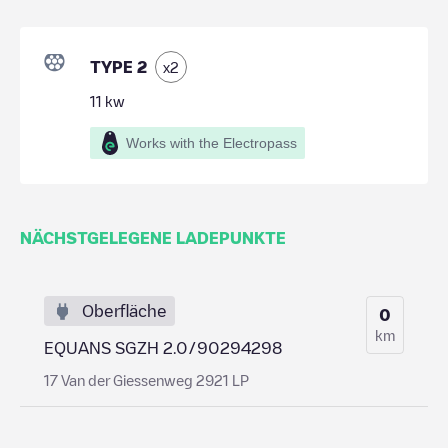
TYPE 2
x
2
11
kw
Works with the Electropass
NÄCHSTGELEGENE LADEPUNKTE
Oberfläche
0
km
EQUANS SGZH 2.0/90294298
17 Van der Giessenweg 2921 LP