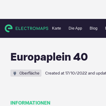
Charging stations
Niederlande
Utrecht
Utrecht
Euro
Karte
Die App
Blog
Europaplein 40
Oberfläche
Created at
17/10/2022
and upda
INFORMATIONEN