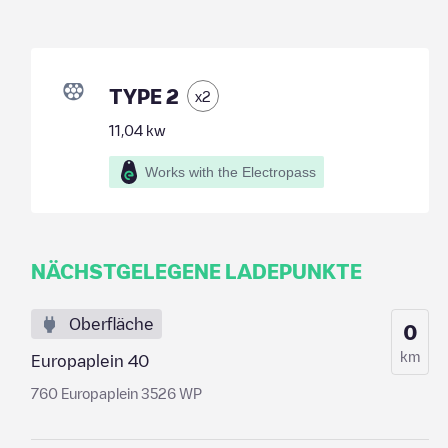
TYPE 2
x
2
11,04
kw
Works with the Electropass
NÄCHSTGELEGENE LADEPUNKTE
Oberfläche
0
km
Europaplein 40
760 Europaplein 3526 WP