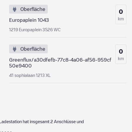
Oberfläche
0
km
Europaplein 1043
1219 Europaplein 3526 WC
Oberfläche
0
km
Greenflux/a30dfefb-77c8-4a06-af56-959cf
50e9400
41 sophialaan 1213 XL
Ladestation hat insgesamt
2
Anschlüsse und