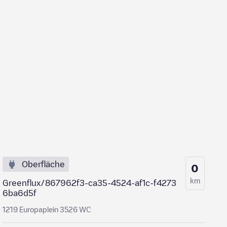
Oberfläche
0
km
Greenflux/867962f3-ca35-4524-af1c-f4273
6ba6d5f
1219 Europaplein 3526 WC