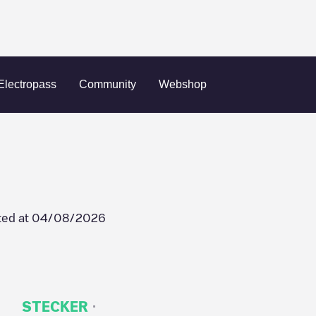
paplein 40
Electropass
Community
Webshop
ted at
04/08/2026
·
STECKER