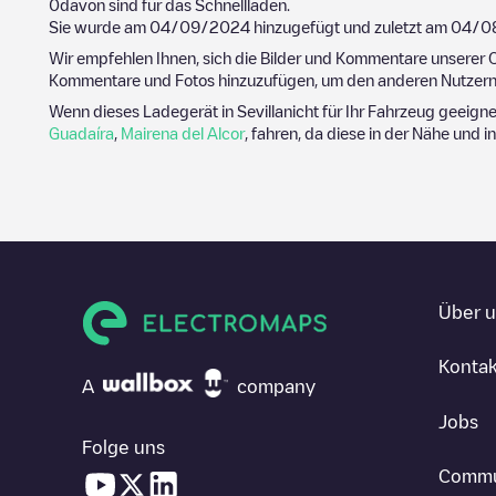
0
davon sind für das Schnellladen.
Sie wurde am
04/09/2024
hinzugefügt und zuletzt am
04/0
Wir empfehlen Ihnen, sich die Bilder und Kommentare unserer C
Kommentare und Fotos hinzuzufügen, um den anderen Nutzern 
Wenn dieses Ladegerät in
Sevilla
nicht für Ihr Fahrzeug geeigne
Guadaíra
,
Mairena del Alcor
, fahren, da diese in der Nähe und i
Über 
Kontak
A
company
Jobs
Folge uns
Commu