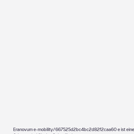
Eranovum e-mobility/667525d2bc4bc2d82f2caa60
e ist ein