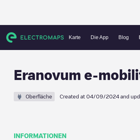
Charging stations
Spanien
Sevilla
Sevilla
Eranovum 
Karte
Die App
Blog
Eranovum e-mobi
Oberfläche
Created at
04/09/2024
and upd
INFORMATIONEN