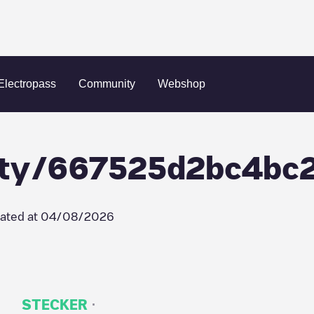
e-mobility/667525d2bc4bc2d82f2caa60
Electropass
Community
Webshop
lity/667525d2bc4bc
ated at
04/08/2026
·
STECKER