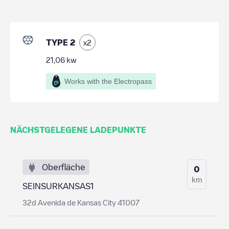
TYPE 2
x
2
21,06
kw
Works with the Electropass
NÄCHSTGELEGENE LADEPUNKTE
Oberfläche
0
km
SEINSURKANSAS1
32d Avenida de Kansas City 41007