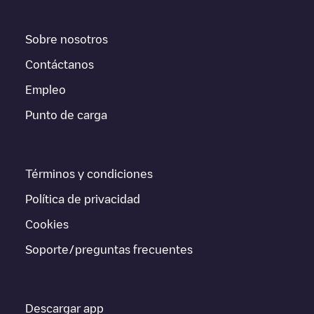
consultar todo lo que necesites para cargar tu vehículo. La
dirección exacta del punto de carga
Last Mile
Solutions/88189428
está disponible, así como las indicaciones
Sobre nosotros
de acceso en coche al punto de carga, el precio de carga de
esta estación y las instrucciones necesarias para que puedas
Contáctanos
realizar fácilmente la carga de tu vehículo.
Empleo
Para conocer a tiempo real el estado de los puntos de carga en
Punto de carga
Amstelveen
Last Mile Solutions/88189428
Electromaps ofrece
información acerca de los puntos de carga en tiempo real en la
app.
Términos y condiciones
Si este cargador de
Amstelveen
no vale para tu coche, existen
alternativas. Puedes consultar otros cargadores en
Amstelveen
Política de privacidad
o ir a otras ciudades como
Amsterdam
, porque están cerca y
se encuentran dentro de
Amstelveen
.
Cookies
Soporte/preguntas frecuentes
Descargar app