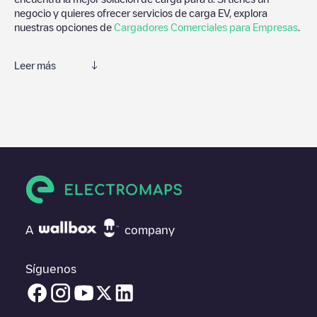
negocio y quieres ofrecer servicios de carga EV, explora
nuestras opciones de
Cargadores Comerciales para Empresas
.
Leer más
Te recomendamos que consultes las fotos y los comentarios
proporcionados por nuestra comunidad, ya que ofrecen
información útil sobre el estado del cargador. Una vez hayas
finalizado la sesión de carga, prueba a añadir tus propios
comentarios y fotos para ayudar a otros usuarios y conductores
a la hora de decidir dónde y cómo realizar la próxima carga de
su vehículo eléctrico.
Si
Last Mile Solutions/88189428
no es el punto de carga que
necesitas, comprueba en la parte inferior cuál es el punto de
A
company
carga que está más cerca de tí en “puntos de carga más
cercanos” y podrás ver un listado de otras estaciones de carga
para vehículos eléctricos cercanas, así como si están en un
Síguenos
parking, en superficie y la distancia en KM a la que están.
En la parte de información de la estación de carga puedes