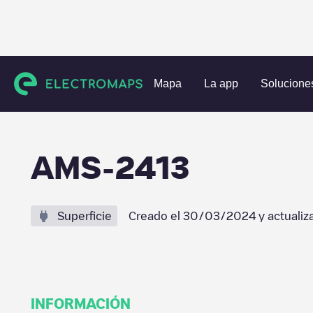
Estaciones de carga
Países Bajos
Amsterdam
Amster
Mapa
La app
Solucione
AMS-2413
Superficie
Creado el
30/03/2024
y actualiz
INFORMACIÓN