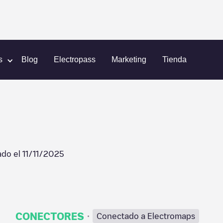
dam
AMS-2413
s
Blog
Electropass
Marketing
Tienda
ado el
11/11/2025
·
CONECTORES
Conectado a Electromaps