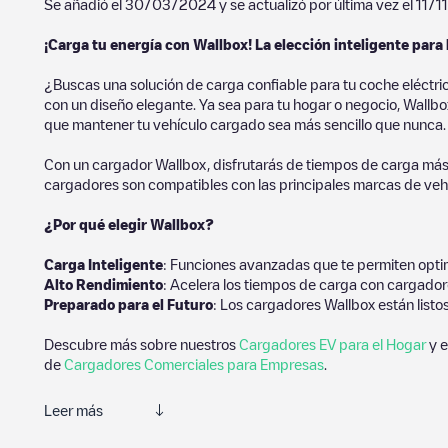
Se añadió el
30/03/2024
y se actualizó por última vez el
11/1
¡Carga tu energía con Wallbox! La elección inteligente para 
¿Buscas una solución de carga confiable para tu coche eléctri
con un diseño elegante. Ya sea para tu hogar o negocio, Wallbox
que mantener tu vehículo cargado sea más sencillo que nunca.
Con un cargador Wallbox, disfrutarás de tiempos de carga más
cargadores son compatibles con las principales marcas de vehí
¿Por qué elegir Wallbox?
Carga Inteligente
: Funciones avanzadas que te permiten optim
Alto Rendimiento
: Acelera los tiempos de carga con cargador
Preparado para el Futuro
: Los cargadores Wallbox están listo
Descubre más sobre nuestros
Cargadores EV para el Hogar
y e
de
Cargadores Comerciales para Empresas
.
Leer más