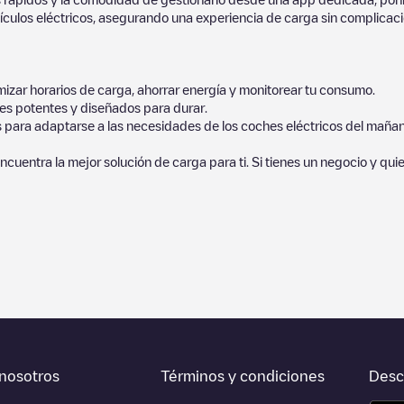
culos eléctricos, asegurando una experiencia de carga sin complicaci
izar horarios de carga, ahorrar energía y monitorear tu consumo.
es potentes y diseñados para durar.
s para adaptarse a las necesidades de los coches eléctricos del mañan
ncuentra la mejor solución de carga para ti. Si tienes un negocio y qui
orcionados por nuestra comunidad, ya que ofrecen información útil so
ayudar a otros usuarios y conductores a la hora de decidir dónde y cóm
a en la parte inferior cuál es el punto de carga que está más cerca d
, así como si están en un parking, en superficie y la distancia en KM a
ltar todo lo que necesites para cargar tu vehículo. La dirección exact
nosotros
Términos y condiciones
Desc
 carga de esta estación y las instrucciones necesarias para que puedas 