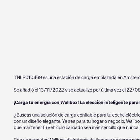
TNLP010469
es una estación de carga emplazada en
Amster
Se añadió el
13/11/2022
y se actualizó por última vez el
22/0
¡Carga tu energía con Wallbox! La elección inteligente para 
¿Buscas una solución de carga confiable para tu coche eléctri
con un diseño elegante. Ya sea para tu hogar o negocio, Wallbox
que mantener tu vehículo cargado sea más sencillo que nunca.
Con un cargador Wallbox, disfrutarás de tiempos de carga más