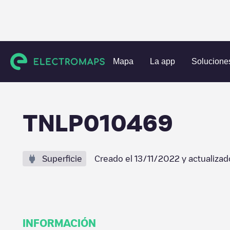
Estaciones de carga
Países Bajos
Amsterdam
Amster
Mapa
La app
Solucione
TNLP010469
Superficie
Creado el
13/11/2022
y actualizad
INFORMACIÓN