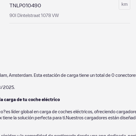
km
TNLP010490
90I Dintelstraat 1078 VW
dam
,
Amsterdam
. Esta estación de carga tiene un total de
0
conectores
8/2025
.
la carga de tu coche eléctrico
co?es líder global en carga de coches eléctricos, ofreciendo cargad
 tiene la solución perfecta para ti.Nuestros cargadores están diseñados
 rápidos y la comodidad de gestionarlo desde una app dedicada, poni