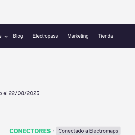
dam
TNLP010469
s
Blog
Electropass
Marketing
Tienda
o el
22/08/2025
·
CONECTORES
Conectado a Electromaps