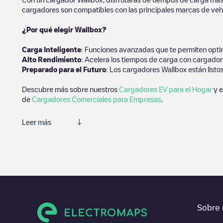
cargadores son compatibles con las principales marcas de vehí
¿Por qué elegir Wallbox?
Carga Inteligente
: Funciones avanzadas que te permiten optim
Alto Rendimiento
: Acelera los tiempos de carga con cargador
Preparado para el Futuro
: Los cargadores Wallbox están listo
Descubre más sobre nuestros
Cargadores EV para el Hogar
y e
de
Cargadores Comerciales para Empresas
.
Leer más
Te recomendamos que consultes las fotos y los comentarios prop
de carga, prueba a añadir tus propios comentarios y fotos para 
Si
TNLP010469
no es el punto de carga que necesitas, comprueb
de otras estaciones de carga para vehículos eléctricos cercanas
En la parte de información de la estación de carga puedes consu
Sobre 
indicaciones de acceso en coche al punto de carga, el precio de