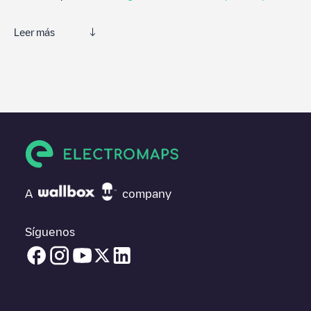
Leer más
Te recomendamos que consultes las fotos y los comentarios
proporcionados por nuestra comunidad, ya que ofrecen
información útil sobre el estado del cargador. Una vez hayas
finalizado la sesión de carga, prueba a añadir tus propios
comentarios y fotos para ayudar a otros usuarios y conductores
a la hora de decidir dónde y cómo realizar la próxima carga de
su vehículo eléctrico.
Si
TNLP011217
no es el punto de carga que necesitas,
comprueba en la parte inferior cuál es el punto de carga que
A
company
está más cerca de tí en “puntos de carga más cercanos” y
podrás ver un listado de otras estaciones de carga para
vehículos eléctricos cercanas, así como si están en un parking,
Síguenos
en superficie y la distancia en KM a la que están.
En la parte de información de la estación de carga puedes
consultar todo lo que necesites para cargar tu vehículo. La
dirección exacta del punto de carga
TNLP011217
está