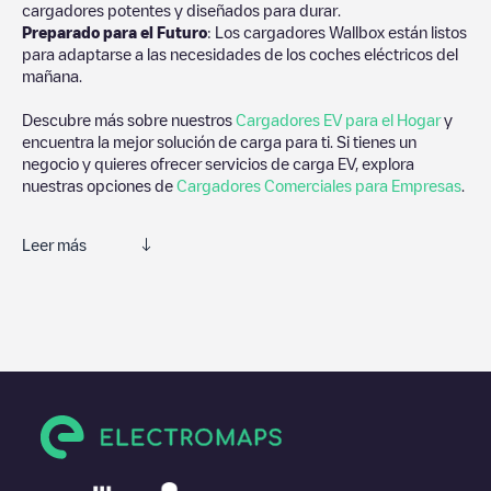
cargadores potentes y diseñados para durar.
Preparado para el Futuro
: Los cargadores Wallbox están listos
para adaptarse a las necesidades de los coches eléctricos del
mañana.
Descubre más sobre nuestros
Cargadores EV para el Hogar
y
encuentra la mejor solución de carga para ti. Si tienes un
negocio y quieres ofrecer servicios de carga EV, explora
nuestras opciones de
Cargadores Comerciales para Empresas
.
Leer más
Te recomendamos que consultes las fotos y los comentarios
proporcionados por nuestra comunidad, ya que ofrecen
información útil sobre el estado del cargador. Una vez hayas
finalizado la sesión de carga, prueba a añadir tus propios
comentarios y fotos para ayudar a otros usuarios y conductores
a la hora de decidir dónde y cómo realizar la próxima carga de
su vehículo eléctrico.
Si
TNLP011866
no es el punto de carga que necesitas,