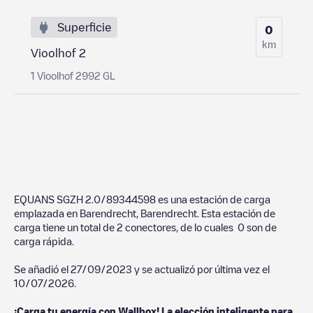
Superficie
0
km
Vioolhof 2
1 Vioolhof 2992 GL
EQUANS SGZH 2.0/89344598
es una estación de carga
emplazada en
Barendrecht
,
Barendrecht
. Esta estación de
carga tiene un total de
2
conectores, de lo cuales
0
son de
carga rápida.
Se añadió el
27/09/2023
y se actualizó por última vez el
10/07/2026
.
¡Carga tu energía con Wallbox! La elección inteligente para