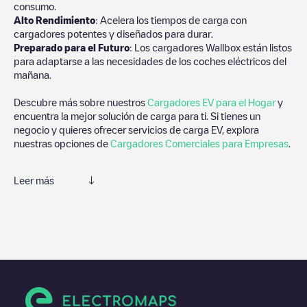
consumo.
Alto Rendimiento
: Acelera los tiempos de carga con
cargadores potentes y diseñados para durar.
Preparado para el Futuro
: Los cargadores Wallbox están listos
para adaptarse a las necesidades de los coches eléctricos del
mañana.
Descubre más sobre nuestros
Cargadores EV para el Hogar
y
encuentra la mejor solución de carga para ti. Si tienes un
negocio y quieres ofrecer servicios de carga EV, explora
nuestras opciones de
Cargadores Comerciales para Empresas
.
Leer más
Te recomendamos que consultes las fotos y los comentarios
proporcionados por nuestra comunidad, ya que ofrecen
información útil sobre el estado del cargador. Una vez hayas
finalizado la sesión de carga, prueba a añadir tus propios
comentarios y fotos para ayudar a otros usuarios y conductores
a la hora de decidir dónde y cómo realizar la próxima carga de
su vehículo eléctrico.