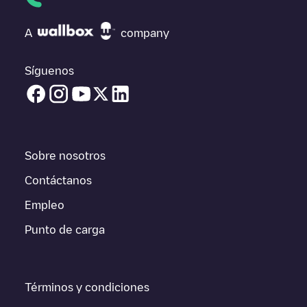
Si
EQUANS SGZH 2.0/89344598
no es el punto de carga que
necesitas, comprueba en la parte inferior cuál es el punto de
A
company
carga que está más cerca de tí en “puntos de carga más
cercanos” y podrás ver un listado de otras estaciones de carga
para vehículos eléctricos cercanas, así como si están en un
Síguenos
parking, en superficie y la distancia en KM a la que están.
En la parte de información de la estación de carga puedes
consultar todo lo que necesites para cargar tu vehículo. La
dirección exacta del punto de carga
EQUANS SGZH
2.0/89344598
está disponible, así como las indicaciones de
Sobre nosotros
acceso en coche al punto de carga, el precio de carga de esta
estación y las instrucciones necesarias para que puedas
Contáctanos
realizar fácilmente la carga de tu vehículo.
Empleo
Para conocer a tiempo real el estado de los puntos de carga en
Punto de carga
Barendrecht
EQUANS SGZH 2.0/89344598
Electromaps ofrece
información acerca de los puntos de carga en tiempo real en la
app.
Términos y condiciones
Si este cargador de
Barendrecht
no vale para tu coche, existen
alternativas. Puedes consultar otros cargadores en
Barendrecht