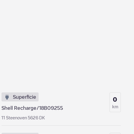
Superficie
0
km
Shell Recharge/18B09255
11 Steenoven 5626 DK