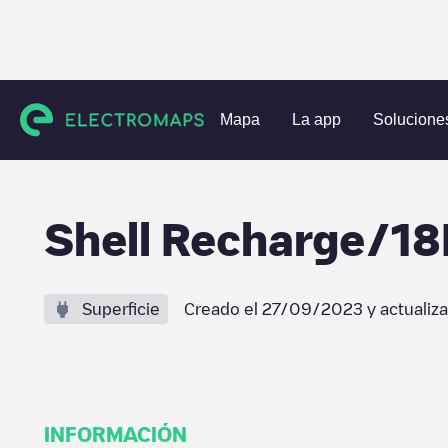
Estaciones de carga
Países Bajos
Eindhoven
Eindhove
Mapa
La app
Solucione
Shell Recharge/1
Superficie
Creado el
27/09/2023
y actualiz
INFORMACIÓN