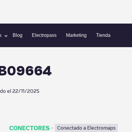
n
Shell Recharge/18B09664
s
Blog
Electropass
Marketing
Tienda
8B09664
ado el
22/11/2025
·
CONECTORES
Conectado a Electromaps