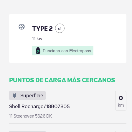
TYPE 2
x
1
11
kw
Funciona con Electropass
PUNTOS DE CARGA MÁS CERCANOS
Superficie
0
km
Shell Recharge/18B07805
11 Steenoven 5626 DK