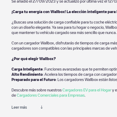
Se añadió el
27/09/2023
y se actualizó por última vez el
12/0
¡Carga tu energía con Wallbox! La elección inteligente para 
¿Buscas una solución de carga confiable para tu coche eléctri
con un diseño elegante. Ya sea para tu hogar o negocio, Wallbox
que mantener tu vehículo cargado sea más sencillo que nunca.
Con un cargador Wallbox, disfrutarás de tiempos de carga más
cargadores son compatibles con las principales marcas de vehí
¿Por qué elegir Wallbox?
Carga Inteligente
: Funciones avanzadas que te permiten optim
Alto Rendimiento
: Acelera los tiempos de carga con cargador
Preparado para el Futuro
: Los cargadores Wallbox están listo
Descubre más sobre nuestros
Cargadores EV para el Hogar
y e
de
Cargadores Comerciales para Empresas
.
Leer más