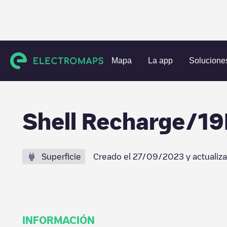
Estaciones de carga
Países Bajos
Eindhoven
Eindhove
Mapa
La app
Solucione
Shell Recharge/1
Superficie
Creado el
27/09/2023
y actualiz
INFORMACIÓN