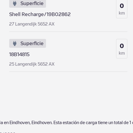
Superficie
0
km
Shell Recharge/19B02862
27 Langendijk 5652 AX
Superficie
0
km
18B14815
25 Langendijk 5652 AX
da en
Eindhoven
,
Eindhoven
. Esta estación de carga tiene un total de
1