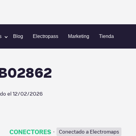
n
Shell Recharge/19B02862
s
Blog
Electropass
Marketing
Tienda
9B02862
ado el
12/02/2026
·
CONECTORES
Conectado a Electromaps