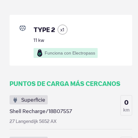
TYPE 2
x
1
11
kw
Funciona con Electropass
PUNTOS DE CARGA MÁS CERCANOS
Superficie
0
km
Shell Recharge/18B07557
27 Langendijk 5652 AX