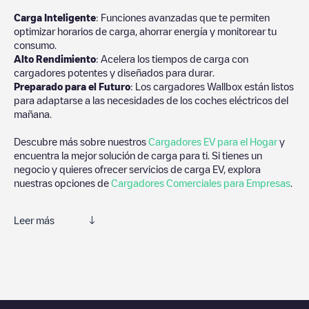
Carga Inteligente
: Funciones avanzadas que te permiten
optimizar horarios de carga, ahorrar energía y monitorear tu
consumo.
Alto Rendimiento
: Acelera los tiempos de carga con
cargadores potentes y diseñados para durar.
Preparado para el Futuro
: Los cargadores Wallbox están listos
para adaptarse a las necesidades de los coches eléctricos del
mañana.
Descubre más sobre nuestros
Cargadores EV para el Hogar
y
encuentra la mejor solución de carga para ti. Si tienes un
negocio y quieres ofrecer servicios de carga EV, explora
nuestras opciones de
Cargadores Comerciales para Empresas
.
Leer más
Te recomendamos que consultes las fotos y los comentarios
proporcionados por nuestra comunidad, ya que ofrecen
información útil sobre el estado del cargador. Una vez hayas
finalizado la sesión de carga, prueba a añadir tus propios
comentarios y fotos para ayudar a otros usuarios y conductores