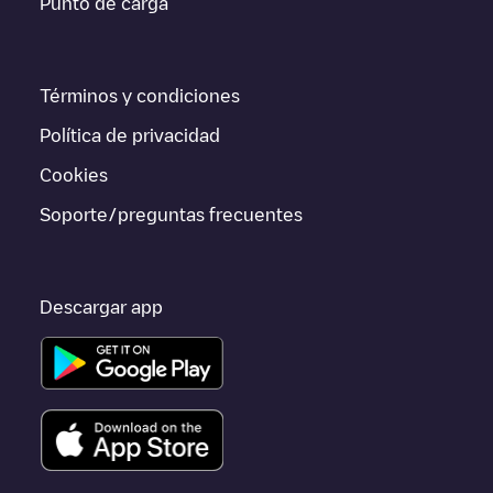
Punto de carga
Zürich
Obergericht Kanton Zürich
Electromaps ofrece
información acerca de los puntos de carga en tiempo real en la
app.
Términos y condiciones
Si este cargador de
Zürich
no vale para tu coche, existen
alternativas. Puedes consultar otros cargadores en
Zürich
o ir a
Política de privacidad
otras ciudades como
Rümlang
, porque están cerca y se
encuentran dentro de
Zürich
.
Cookies
Soporte/preguntas frecuentes
Descargar app