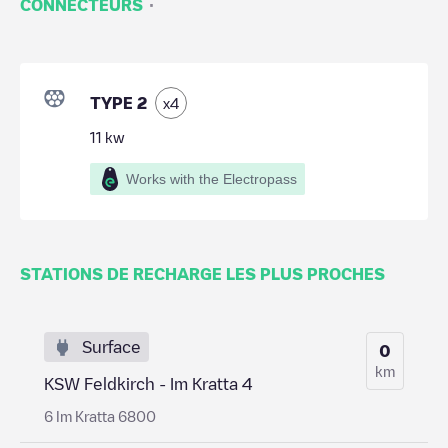
·
CONNECTEURS
TYPE 2
x
4
11
kw
Works with the Electropass
STATIONS DE RECHARGE LES PLUS PROCHES
Surface
0
km
KSW Feldkirch - Im Kratta 4
6 Im Kratta 6800