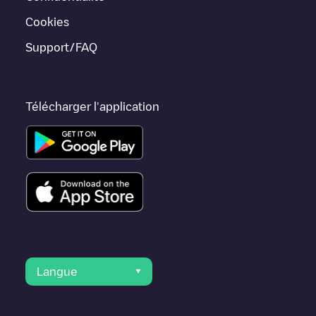
Rankweil
,
Götzis
,
Meiningen
, car elles sont proches et se
trouvent dans
Feldkirch
.
Cookies
Support/FAQ
Télécharger l'application
Langue