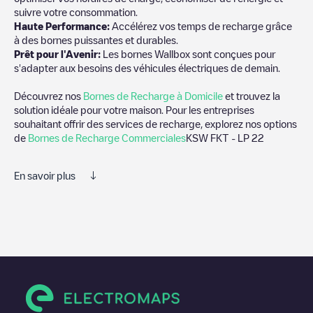
suivre votre consommation.
Haute Performance:
Accélérez vos temps de recharge grâce
à des bornes puissantes et durables.
Prêt pour l'Avenir:
Les bornes Wallbox sont conçues pour
s'adapter aux besoins des véhicules électriques de demain.
Découvrez nos
Bornes de Recharge à Domicile
et trouvez la
solution idéale pour votre maison. Pour les entreprises
souhaitant offrir des services de recharge, explorez nos options
de
Bornes de Recharge Commerciales
KSW FKT - LP 22
En savoir plus
Nous vous recommandons de consulter les photos et les
commentaires publiés par notre communauté, car ils fournissent
des informations utiles sur l'état du chargeur. Une fois votre
session de charge terminée, vous pouvez ajouter vos propres
commentaires et photos pour aider les autres utilisateurs et
conducteurs à décider où et comment charger leur véhicule
électrique la prochaine fois.