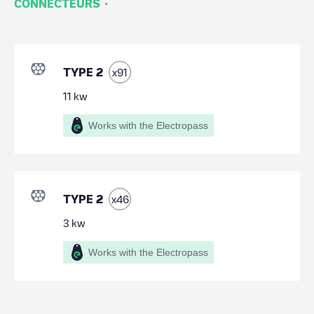
·
CONNECTEURS
TYPE 2
x
91
11
kw
Works with the Electropass
TYPE 2
x
46
3
kw
Works with the Electropass