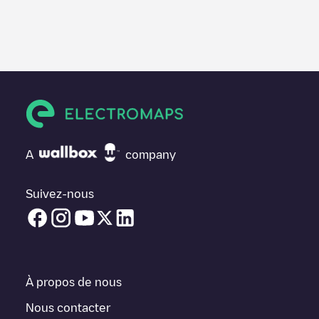
Nous vous recommandons de consulter les photos et les
commentaires publiés par notre communauté, car ils fournissent
des informations utiles sur l'état du chargeur. Une fois votre
session de charge terminée, vous pouvez ajouter vos propres
commentaires et photos pour aider les autres utilisateurs et
conducteurs à décider où et comment charger leur véhicule
électrique la prochaine fois.
Si
Business Location
n'est pas le point de charge dont vous
avez besoin, vérifiez en bas de la page le point de charge le
A
company
plus proche de chez vous sous "points de charge les plus
proches" et vous verrez une liste d'autres points de charge pour
véhicules électriques à proximité, ainsi que leur emplacement
Suivez-nous
dans un parking, en surface et leur distance en KM.
Dans la section d'information de la station de recharge, vous
pouvez consulter tout ce dont vous avez besoin pour recharger
votre véhicule. L'adresse exacte de la borne de recharge
Business Location
est disponible, ainsi que l'itinéraire pour s'y
À propos de nous
rendre, le prix de la recharge de cette borne et les instructions
nécessaires pour que vous puissiez facilement recharger votre
Nous contacter