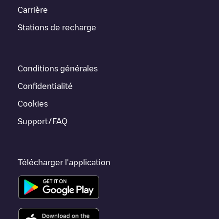
véhicule.
Carrière
Pour l'état en temps réel des points de charge dans
Stations de recharge
Amsterdam
Business Location
Electromaps fournit des
informations sur les points de charge en temps réel dans
l'application.
Conditions générales
Si ce chargeur
Amsterdam
ne convient pas à votre voiture, il
existe d'autres solutions. Vous pouvez consulter d'autres
Confidentialité
chargeurs dans
Amsterdam
ou vous rendre dans d'autres villes
telles que
Weesp
,
Unknown city (temporary)
,
Schiphol-Rijk
, car
Cookies
elles sont proches et se trouvent dans
Amsterdam
.
Support/FAQ
Télécharger l'application