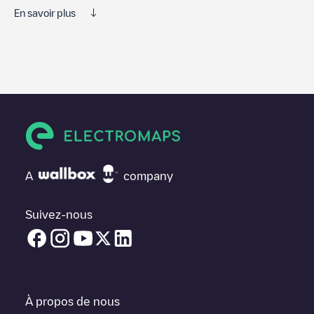
En savoir plus
Nous vous recommandons de consulter les photos et les
commentaires publiés par notre communauté, car ils fournissent
des informations utiles sur l'état du chargeur. Une fois votre
session de charge terminée, vous pouvez ajouter vos propres
commentaires et photos pour aider les autres utilisateurs et
conducteurs à décider où et comment charger leur véhicule
électrique la prochaine fois.
Si
TNLP010469
n'est pas le point de charge dont vous avez
besoin, vérifiez en bas de la page le point de charge le plus
A
company
proche de chez vous sous "points de charge les plus proches"
et vous verrez une liste d'autres points de charge pour véhicules
électriques à proximité, ainsi que leur emplacement dans un
Suivez-nous
parking, en surface et leur distance en KM.
Dans la section d'information de la station de recharge, vous
pouvez consulter tout ce dont vous avez besoin pour recharger
votre véhicule. L'adresse exacte de la borne de recharge
TNLP010469
est disponible, ainsi que l'itinéraire pour s'y rendre,
À propos de nous
le prix de la recharge de cette borne et les instructions