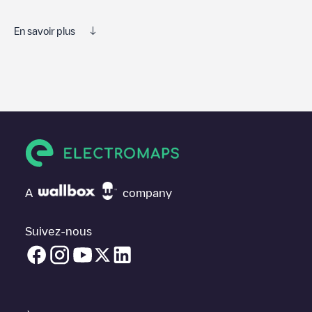
En savoir plus
Nous vous recommandons de consulter les photos et les
commentaires publiés par notre communauté, car ils fournissent
des informations utiles sur l'état du chargeur. Une fois votre
session de charge terminée, vous pouvez ajouter vos propres
commentaires et photos pour aider les autres utilisateurs et
conducteurs à décider où et comment charger leur véhicule
électrique la prochaine fois.
Si
EQUANS Den Haag/60212947
n'est pas le point de charge
dont vous avez besoin, vérifiez en bas de la page le point de
A
company
charge le plus proche de chez vous sous "points de charge les
plus proches" et vous verrez une liste d'autres points de charge
pour véhicules électriques à proximité, ainsi que leur
Suivez-nous
emplacement dans un parking, en surface et leur distance en
KM.
Dans la section d'information de la station de recharge, vous
pouvez consulter tout ce dont vous avez besoin pour recharger