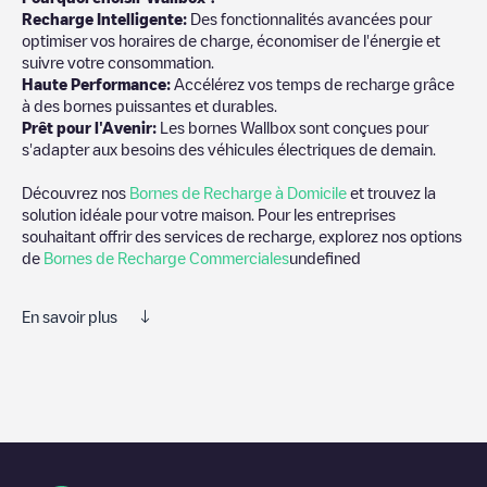
Recharge Intelligente:
Des fonctionnalités avancées pour
optimiser vos horaires de charge, économiser de l'énergie et
suivre votre consommation.
Haute Performance:
Accélérez vos temps de recharge grâce
à des bornes puissantes et durables.
Prêt pour l'Avenir:
Les bornes Wallbox sont conçues pour
s'adapter aux besoins des véhicules électriques de demain.
Découvrez nos
Bornes de Recharge à Domicile
et trouvez la
solution idéale pour votre maison. Pour les entreprises
souhaitant offrir des services de recharge, explorez nos options
de
Bornes de Recharge Commerciales
undefined
En savoir plus
Nous vous recommandons de consulter les photos et les
commentaires publiés par notre communauté, car ils fournissent
des informations utiles sur l'état du chargeur. Une fois votre
session de charge terminée, vous pouvez ajouter vos propres
commentaires et photos pour aider les autres utilisateurs et
conducteurs à décider où et comment charger leur véhicule