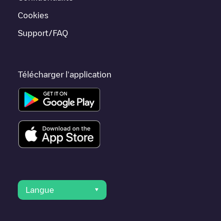
Vleuten
,
Nieuwegein
,
Hilversum
, car elles sont proches et se
trouvent dans
Utrecht
.
Cookies
Support/FAQ
Télécharger l'application
Langue