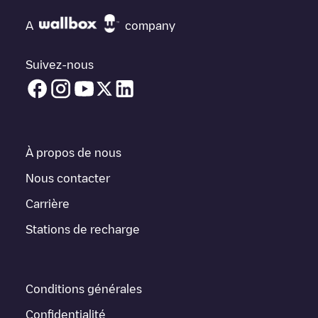
Si
We Drive Solar/75365521
n'est pas le point de charge dont
vous avez besoin, vérifiez en bas de la page le point de charge
A
company
le plus proche de chez vous sous "points de charge les plus
proches" et vous verrez une liste d'autres points de charge pour
véhicules électriques à proximité, ainsi que leur emplacement
Suivez-nous
dans un parking, en surface et leur distance en KM.
Dans la section d'information de la station de recharge, vous
pouvez consulter tout ce dont vous avez besoin pour recharger
votre véhicule. L'adresse exacte de la borne de recharge
We
Drive Solar/75365521
est disponible, ainsi que l'itinéraire pour
À propos de nous
s'y rendre, le prix de la recharge de cette borne et les
instructions nécessaires pour que vous puissiez facilement
Nous contacter
recharger votre véhicule.
Carrière
Pour l'état en temps réel des points de charge dans
Utrecht
We
Stations de recharge
Drive Solar/75365521
Electromaps fournit des informations sur
les points de charge en temps réel dans l'application.
Si ce chargeur
Utrecht
ne convient pas à votre voiture, il existe
Conditions générales
d'autres solutions. Vous pouvez consulter d'autres chargeurs
dans
Utrecht
ou vous rendre dans d'autres villes telles que
Confidentialité