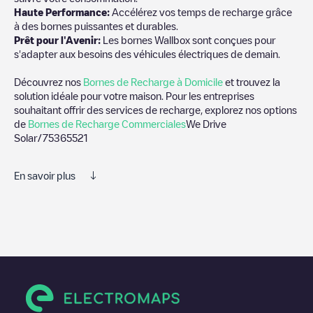
Haute Performance:
Accélérez vos temps de recharge grâce
à des bornes puissantes et durables.
Prêt pour l'Avenir:
Les bornes Wallbox sont conçues pour
s'adapter aux besoins des véhicules électriques de demain.
Découvrez nos
Bornes de Recharge à Domicile
et trouvez la
solution idéale pour votre maison. Pour les entreprises
souhaitant offrir des services de recharge, explorez nos options
de
Bornes de Recharge Commerciales
We Drive
Solar/75365521
En savoir plus
Nous vous recommandons de consulter les photos et les
commentaires publiés par notre communauté, car ils fournissent
des informations utiles sur l'état du chargeur. Une fois votre
session de charge terminée, vous pouvez ajouter vos propres
commentaires et photos pour aider les autres utilisateurs et
conducteurs à décider où et comment charger leur véhicule
électrique la prochaine fois.