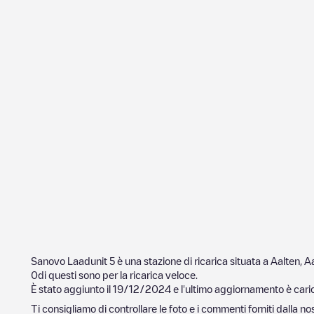
Sanovo Laadunit 5
è una stazione di ricarica situata a
Aalten
,
Aa
0
di questi sono per la ricarica veloce.
È stato aggiunto il
19/12/2024
e l'ultimo aggiornamento è caric
Ti consigliamo di controllare le foto e i commenti forniti dalla 