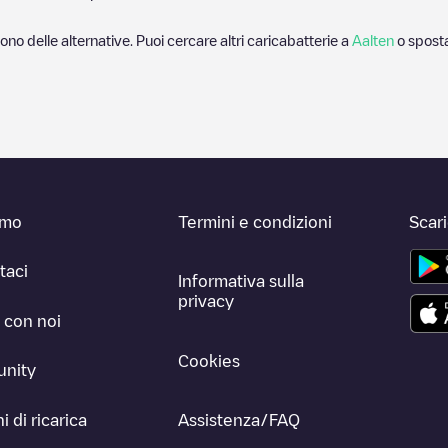
sono delle alternative. Puoi cercare altri caricabatterie a
Aalten
o sposta
amo
Termini e condizioni
Scar
taci
Informativa sulla
privacy
 con noi
Cookies
nity
i di ricarica
Assistenza/FAQ