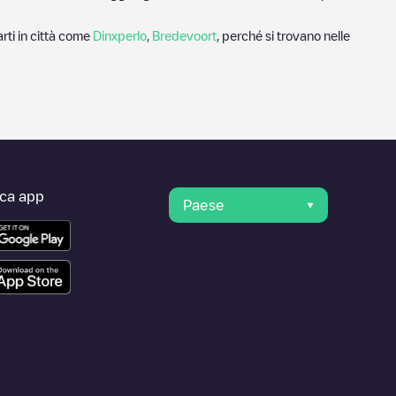
rti in città come
Dinxperlo
,
Bredevoort
, perché si trovano nelle
ica app
Paese