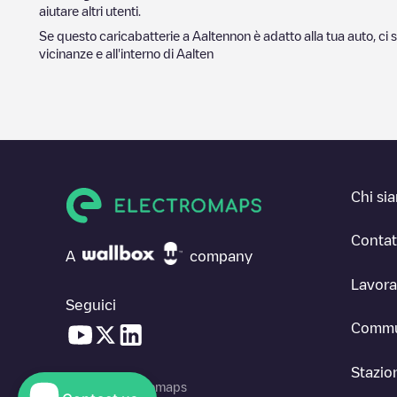
aiutare altri utenti.
Se questo caricabatterie a
Aalten
non è adatto alla tua auto, ci 
vicinanze e all'interno di
Aalten
Chi si
Contat
A
company
Lavora
Seguici
Commu
Stazion
© 2026 Electromaps