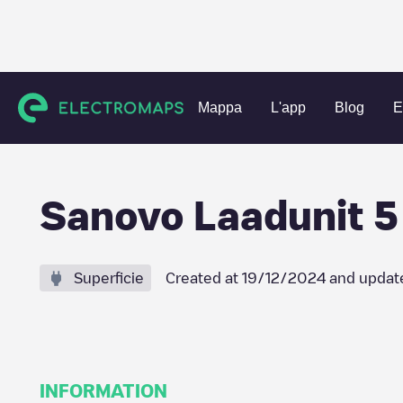
Charging stations
Paesi Bassi
Aalten
Aalten
Sanovo 
Mappa
L'app
Blog
E
Sanovo Laadunit 5
Superficie
Created at
19/12/2024
and updat
INFORMATION