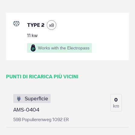
TYPE 2
x
8
11
kw
Works with the Electropass
PUNTI DI RICARICA PIÙ VICINI
Superficie
0
km
AMS-0404
59B Populierenweg 1092 ER