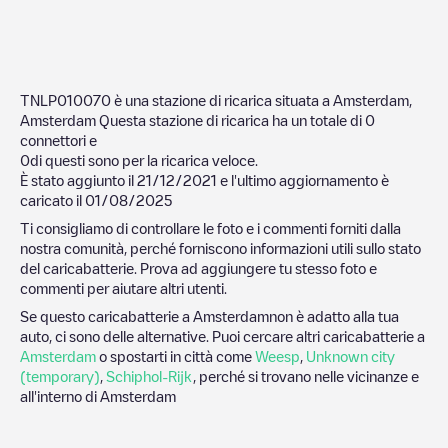
TNLP010070
è una stazione di ricarica situata a
Amsterdam
,
Amsterdam
Questa stazione di ricarica ha un totale di
0
connettori e
0
di questi sono per la ricarica veloce.
È stato aggiunto il
21/12/2021
e l'ultimo aggiornamento è
caricato il
01/08/2025
Ti consigliamo di controllare le foto e i commenti forniti dalla
nostra comunità, perché forniscono informazioni utili sullo stato
del caricabatterie. Prova ad aggiungere tu stesso foto e
commenti per aiutare altri utenti.
Se questo caricabatterie a
Amsterdam
non è adatto alla tua
auto, ci sono delle alternative. Puoi cercare altri caricabatterie a
Amsterdam
o spostarti in città come
Weesp
,
Unknown city
(temporary)
,
Schiphol-Rijk
, perché si trovano nelle vicinanze e
all'interno di
Amsterdam