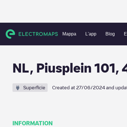
Charging stations
Paesi Bassi
Bergen op Zoom
Bergen
Mappa
L'app
Blog
E
NL, Piusplein 101,
Superficie
Created at
27/06/2024
and upda
INFORMATION