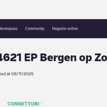
 op Zoom
NL, Piusplein 101, 4621 EP Bergen op Zoom
lectropass
Community
Negozio online
 4621 EP Bergen op 
ted at
08/11/2025
·
CONNETTORI