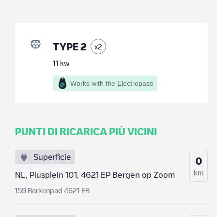
TYPE 2
x
2
11
kw
Works with the Electropass
PUNTI DI RICARICA PIÙ VICINI
Superficie
0
km
NL, Piusplein 101, 4621 EP Bergen op Zoom
159 Berkenpad 4621 EB