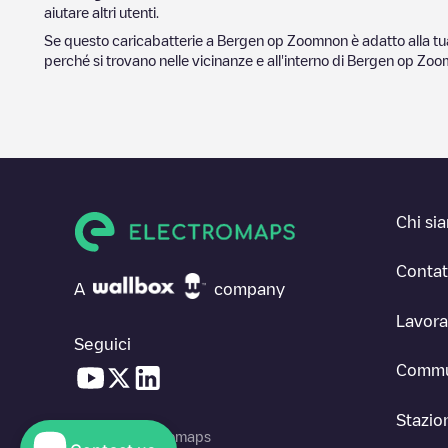
aiutare altri utenti.
Se questo caricabatterie a
Bergen op Zoom
non è adatto alla tu
perché si trovano nelle vicinanze e all'interno di
Bergen op Zoo
Chi si
Contat
A
company
Lavora
Seguici
Commu
Stazion
© 2026 Electromaps