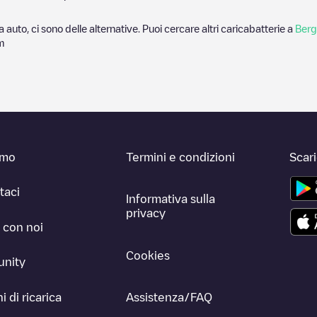
a auto, ci sono delle alternative. Puoi cercare altri caricabatterie a
Berg
m
amo
Termini e condizioni
Scar
taci
Informativa sulla
privacy
 con noi
Cookies
nity
i di ricarica
Assistenza/FAQ