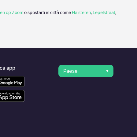
en op Zoom
o spostarti in città come
Halsteren
,
Lepelstraat
,
ica app
Paese