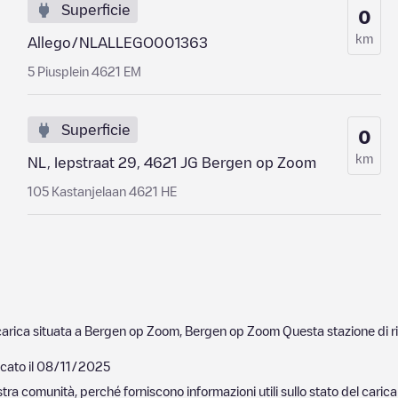
Superficie
0
km
Allego/NLALLEGO001363
5 Piusplein 4621 EM
Superficie
0
km
NL, Iepstraat 29, 4621 JG Bergen op Zoom
105 Kastanjelaan 4621 HE
carica situata a
Bergen op Zoom
,
Bergen op Zoom
Questa stazione di ri
cato il
08/11/2025
nostra comunità, perché forniscono informazioni utili sullo stato del ca