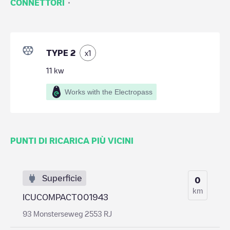
·
CONNETTORI
TYPE 2
x
1
11
kw
Works with the Electropass
PUNTI DI RICARICA PIÙ VICINI
Superficie
0
km
ICUCOMPACT001943
93 Monsterseweg 2553 RJ