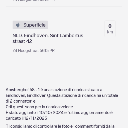
Superficie
0
km
NLD, Eindhoven, Sint Lambertus
straat 42
74 Hoogstraat 5615 PR
Amsberghof 58 - 1
è una stazione di ricarica situata a
Eindhoven
,
Eindhoven
Questa stazione di ricarica ha un totale
di
2
connettori e
0
di questi sono per la ricarica veloce.
È stato aggiunto il
10/10/2024
e l'ultimo aggiornamento è
caricato il
12/11/2025
Ti consigliamo di controllare le foto e i commenti forniti dalla