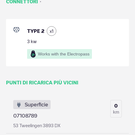
·
CONNETTORI
TYPE 2
x
1
3
kw
Works with the Electropass
PUNTI DI RICARICA PIÙ VICINI
Superficie
0
km
07108789
53 Tweelingen 3893 DX