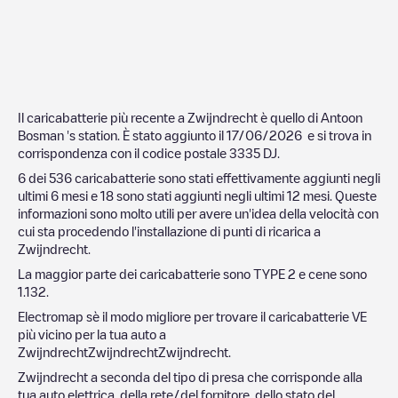
Il caricabatterie più recente a
Zwijndrecht
è quello di
Antoon
Bosman 's station
. È stato aggiunto il
17/06/2026
e si trova in
corrispondenza con il codice postale
3335 DJ
.
6
dei
536
caricabatterie sono stati effettivamente aggiunti negli
ultimi 6 mesi e
18
sono stati aggiunti negli ultimi 12 mesi. Queste
informazioni sono molto utili per avere un'idea della velocità con
cui sta procedendo l'installazione di punti di ricarica a
Zwijndrecht
.
La maggior parte dei caricabatterie sono
TYPE 2
e cene sono
1.132
.
Electromap sè il modo migliore per trovare il caricabatterie VE
più vicino per la tua auto a
Zwijndrecht
Zwijndrecht
Zwijndrecht
.
Zwijndrecht
a seconda del tipo di presa che corrisponde alla
tua auto elettrica, della rete/del fornitore, dello stato del