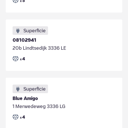
5
x
Superficie
08102941
20b Lindtsedijk 3336 LE
4
x
Superficie
Blue Amigo
1 Merwedeweg 3336 LG
4
x