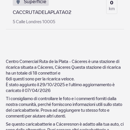
Superficie
0
km
CACCRUTADELAPLATA02
5 Calle Londres 10005
Centro Comercial Ruta de la Plata - Cáceres
è una stazione di
ricarica situata a
Cáceres
,
Cáceres
Questa stazione di ricarica
ha un totale di
18
connettori e
6
di questi sono per la ricarica veloce.
È stato aggiunto il
29/10/2025
e l'ultimo aggiornamento è
caricato il
07/04/2026
Ti consigliamo di controllare le foto e i commenti forniti dalla
nostra comunità, perché forniscono informazioni utili sullo stato
del caricabatterie. Prova ad aggiungere tu stesso foto e
commenti per aiutare altri utenti.
Se questo caricabatterie a
Cáceres
non è adatto alla tua auto, ci
sono delle alternative. Puoi cercare altri caricabatterie a