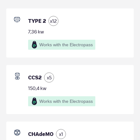
TYPE 2
x
12
7,36
kw
Works with the Electropass
CCS2
x
5
150,4
kw
Works with the Electropass
CHAdeMO
x
1