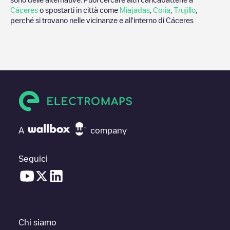
Cáceres
o spostarti in città come
Miajadas
,
Coria
,
Trujillo
,
perché si trovano nelle vicinanze e all'interno di
Cáceres
A
company
Seguici
Chi siamo