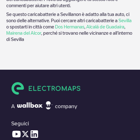
commenti per aiutare altri utenti.
Se questo caricabatterie a
Sevilla
non è adatto alla tua auto, ci
sono delle alternative. Puoi cercare altri caricabatterie a
Sevilla
o spostarti in città come
Dos Hermanas
,
Alcalá de Guadaíra
,
Mairena del Alcor
, perché si trovano nelle vicinanze e all'interno
di
Sevilla
A
company
Seguici