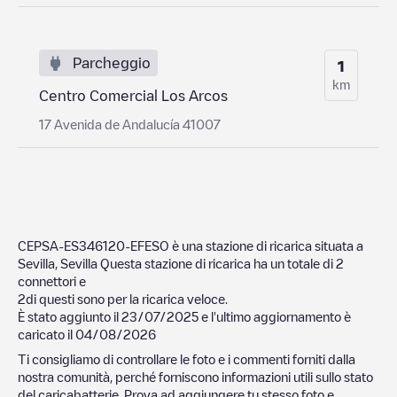
Parcheggio
1
km
Centro Comercial Los Arcos
17 Avenida de Andalucía 41007
CEPSA-ES346120-EFESO
è una stazione di ricarica situata a
Sevilla
,
Sevilla
Questa stazione di ricarica ha un totale di
2
connettori e
2
di questi sono per la ricarica veloce.
È stato aggiunto il
23/07/2025
e l'ultimo aggiornamento è
caricato il
04/08/2026
Ti consigliamo di controllare le foto e i commenti forniti dalla
nostra comunità, perché forniscono informazioni utili sullo stato
del caricabatterie. Prova ad aggiungere tu stesso foto e