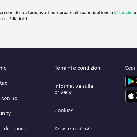
ci sono delle alternative. Puoi cercare altri caricabatterie a
Valladolid
o 
no di
Valladolid
amo
Termini e condizioni
Scar
taci
Informativa sulla
privacy
 con noi
Cookies
nity
i di ricarica
Assistenza/FAQ