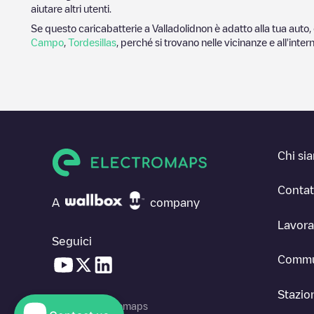
aiutare altri utenti.
Se questo caricabatterie a
Valladolid
non è adatto alla tua auto, 
Campo
,
Tordesillas
, perché si trovano nelle vicinanze e all'inter
Chi si
Contat
A
company
Lavora
Seguici
Commu
Stazion
© 2026 Electromaps