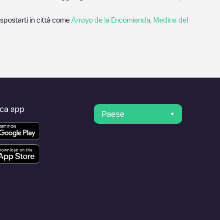
spostarti in città come
Arroyo de la Encomienda
,
Medina del
ica app
Paese