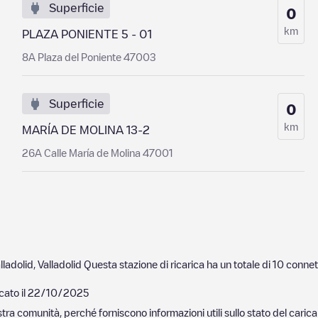
Superficie
0
km
PLAZA PONIENTE 5 - 01
8A Plaza del Poniente 47003
Superficie
0
km
MARÍA DE MOLINA 13-2
26A Calle María de Molina 47001
lladolid
,
Valladolid
Questa stazione di ricarica ha un totale di
10
connet
cato il
22/10/2025
nostra comunità, perché forniscono informazioni utili sullo stato del ca