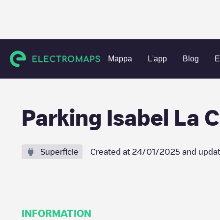
Charging stations
Spagna
Valladolid
Valladolid
Parki
Mappa
L'app
Blog
E
Parking Isabel La C
Superficie
Created at
24/01/2025
and updat
INFORMATION