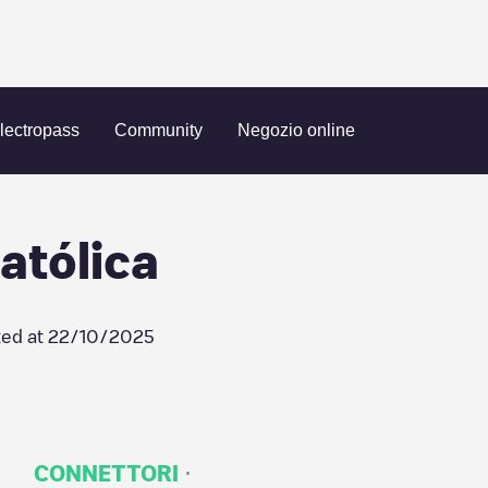
ng Isabel La Católica
lectropass
Community
Negozio online
atólica
ed at
22/10/2025
·
CONNETTORI