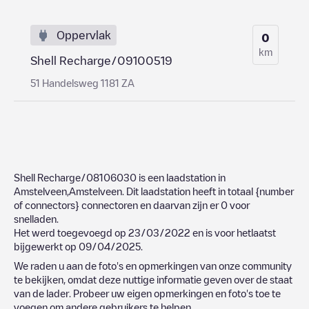
Oppervlak
0
km
Shell Recharge/09100519
51 Handelsweg 1181 ZA
Shell Recharge/08106030
is een laadstation in
Amstelveen
,
Amstelveen
. Dit laadstation heeft in totaal
{number
of connectors}
connectoren en daarvan zijn er
0
voor
snelladen.
Het werd toegevoegd op
23/03/2022
en is voor hetlaatst
bijgewerkt op
09/04/2025
.
We raden u aan de foto's en opmerkingen van onze community
te bekijken, omdat deze nuttige informatie geven over de staat
van de lader. Probeer uw eigen opmerkingen en foto's toe te
voegen om andere gebruikers te helpen.