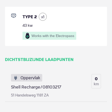
TYPE 2
x
1
43
kw
Works with the Electropass
DICHTSTBIJZIJNDE LAADPUNTEN
Oppervlak
0
km
Shell Recharge/08103217
51 Handelsweg 1181 ZA