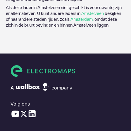
Als deze lader in
Amstelveen
niet geschikt is voor uwauto, zijn
er alternatieven. U kunt andere laders in
Amstelveen
bekijken
of naarandere steden rijden, zoals
Amsterdam
, omdat deze
zich in de buurt bevinden en binnen
Amstelveen
liggen.
A
company
Volg ons